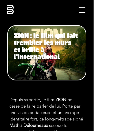
ZION : le film qui fait
trembler les murs
et brille à
l'international
Depuis sa sortie, le film 
ZION
 ne 
cesse de faire parler de lui. Porté par 
une vision audacieuse et un ancrage 
identitaire fort, ce long-métrage signé 
Mathis Déloumeaux
 secoue le 