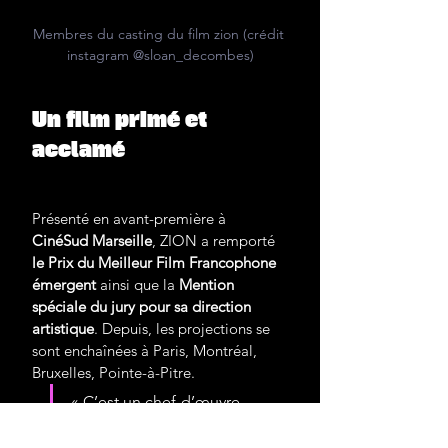
Membres du casting du film zion (crédit 
instagram @sloan_decombes)
Un film primé et 
acclamé
Présenté en avant-première à 
CinéSud Marseille
, ZION a remporté 
le Prix du Meilleur Film Francophone 
émergent
 ainsi que la 
Mention 
spéciale du jury pour sa direction 
artistique
. Depuis, les projections se 
sont enchaînées à Paris, Montréal, 
Bruxelles, Pointe-à-Pitre.
« C’est un chef-d’œuvre. 
Rarement un film caribéen 