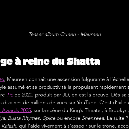
Teaser album Queen - Maureen
ge à reine du Shatta
ex
, Maureen connaît une ascension fulgurante à l’échelle
e assumé et sa productivité la propulsent rapidement au
re 
Tic
de 2020, produit par JD, en est la preuve. Dès sa sor
s dizaines de millions de vues sur YouTube. C’est d’ailleur
c Awards 2025
, sur la scène du King’s Theater, à Brookyn,
ya
, 
Busta Rhymes
, 
Spice 
ou encore 
Shenseea
. La suite ?
 
Kalash
, qui l’aide vivement à s'asseoir sur le trône, 