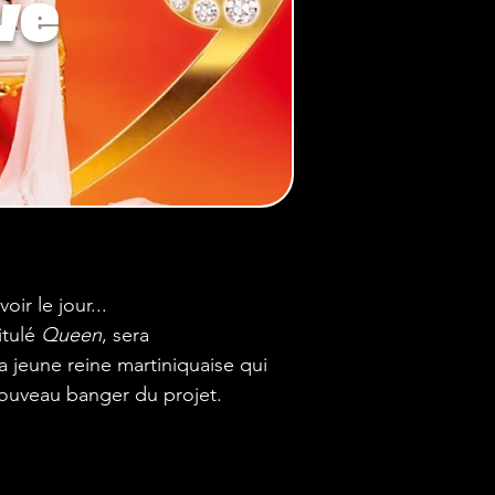
ve
ir le jour... 
ulé 
Queen
, sera 
a jeune reine martiniquaise qui 
nouveau banger du projet.